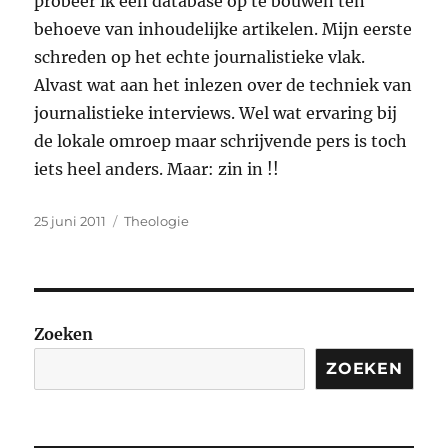
probeer ik een database op te bouwen ten
behoeve van inhoudelijke artikelen. Mijn eerste
schreden op het echte journalistieke vlak.
Alvast wat aan het inlezen over de techniek van
journalistieke interviews. Wel wat ervaring bij
de lokale omroep maar schrijvende pers is toch
iets heel anders. Maar: zin in !!
Geplaatst
Categorieën
25 juni 2011
Theologie
op
Zoeken
ZOEKEN