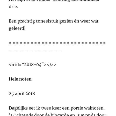
drie.
Een prachtig toneelstuk gezien én weer wat
geleerd!
= = = = = = = = = = = = = = = = = = = = = = = = = = =
= = = = = = = = = = = = = = =
<a id=”2018-04″></a>
Hele noten
25 april 2018
Dagelijks eet ik twee keer een portie walnoten.
’s Ochtends door de biogarde en ’s avonds door