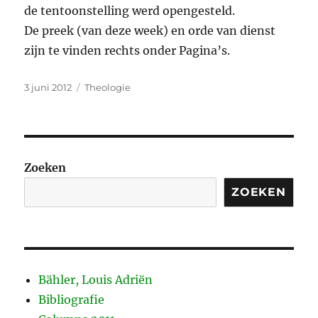
de tentoonstelling werd opengesteld.
De preek (van deze week) en orde van dienst
zijn te vinden rechts onder Pagina’s.
Geplaatst
Categorieën
3 juni 2012
Theologie
op
Zoeken
ZOEKEN
Bähler, Louis Adriën
Bibliografie