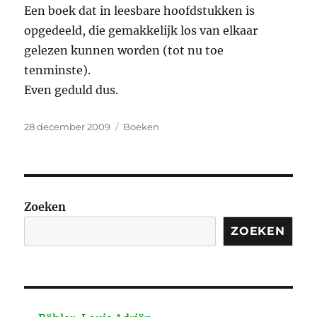
Een boek dat in leesbare hoofdstukken is
opgedeeld, die gemakkelijk los van elkaar
gelezen kunnen worden (tot nu toe
tenminste).
Even geduld dus.
Geplaatst
Categorieën
28 december 2009
Boeken
op
Zoeken
ZOEKEN