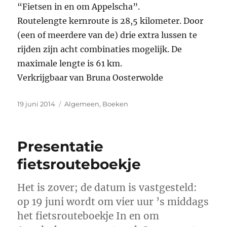
“Fietsen in en om Appelscha”.
Routelengte kernroute is 28,5 kilometer. Door
(een of meerdere van de) drie extra lussen te
rijden zijn acht combinaties mogelijk. De
maximale lengte is 61 km.
Verkrijgbaar van Bruna Oosterwolde
Geplaatst
Categorieën
19 juni 2014
Algemeen
,
Boeken
op
Presentatie
fietsrouteboekje
Het is zover; de datum is vastgesteld:
op 19 juni wordt om vier uur ’s middags
het fietsrouteboekje In en om