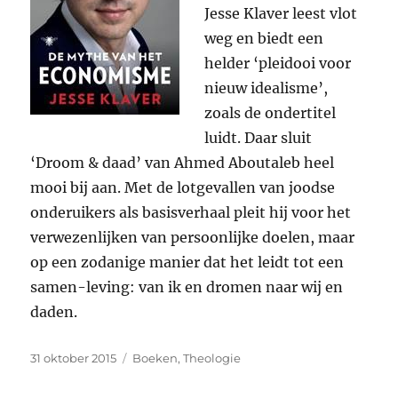
Jesse Klaver leest vlot
weg en biedt een
helder ‘pleidooi voor
nieuw idealisme’,
zoals de ondertitel
luidt. Daar sluit
‘Droom & daad’ van Ahmed Aboutaleb heel
mooi bij aan. Met de lotgevallen van joodse
onderuikers als basisverhaal pleit hij voor het
verwezenlijken van persoonlijke doelen, maar
op een zodanige manier dat het leidt tot een
samen-leving: van ik en dromen naar wij en
daden.
Geplaatst
Categorieën
31 oktober 2015
Boeken
,
Theologie
op