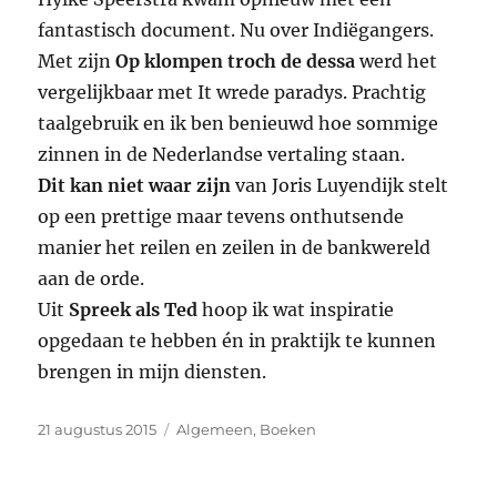
fantastisch document. Nu over Indiëgangers.
Met zijn
Op klompen troch de dessa
werd het
vergelijkbaar met It wrede paradys. Prachtig
taalgebruik en ik ben benieuwd hoe sommige
zinnen in de Nederlandse vertaling staan.
Dit kan niet waar zijn
van Joris Luyendijk stelt
op een prettige maar tevens onthutsende
manier het reilen en zeilen in de bankwereld
aan de orde.
Uit
Spreek als Ted
hoop ik wat inspiratie
opgedaan te hebben én in praktijk te kunnen
brengen in mijn diensten.
Geplaatst
Categorieën
21 augustus 2015
Algemeen
,
Boeken
op