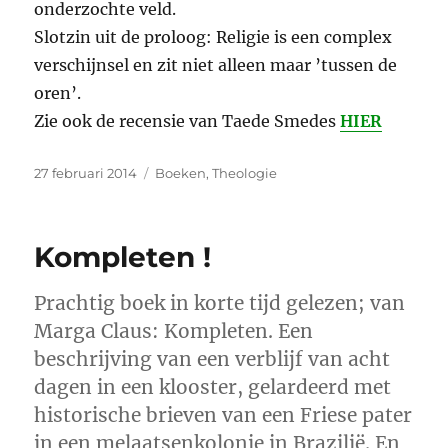
onderzochte veld.
Slotzin uit de proloog: Religie is een complex
verschijnsel en zit niet alleen maar ’tussen de
oren’.
Zie ook de recensie van Taede Smedes
HIER
Geplaatst
Categorieën
27 februari 2014
Boeken
,
Theologie
op
Kompleten !
Prachtig boek in korte tijd gelezen; van
Marga Claus: Kompleten. Een
beschrijving van een verblijf van acht
dagen in een klooster, gelardeerd met
historische brieven van een Friese pater
in een melaatsenkolonie in Brazilië. En