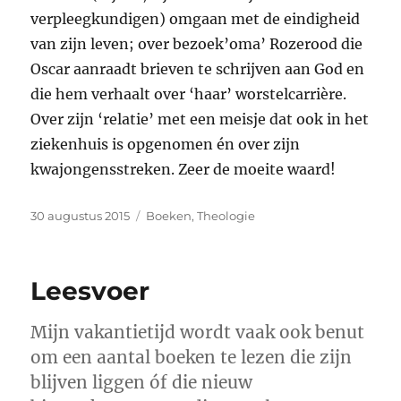
verpleegkundigen) omgaan met de eindigheid
van zijn leven; over bezoek’oma’ Rozerood die
Oscar aanraadt brieven te schrijven aan God en
die hem verhaalt over ‘haar’ worstelcarrière.
Over zijn ‘relatie’ met een meisje dat ook in het
ziekenhuis is opgenomen én over zijn
kwajongensstreken. Zeer de moeite waard!
Geplaatst
Categorieën
30 augustus 2015
Boeken
,
Theologie
op
Leesvoer
Mijn vakantietijd wordt vaak ook benut
om een aantal boeken te lezen die zijn
blijven liggen óf die nieuw