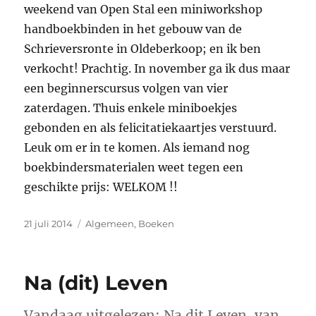
weekend van Open Stal een miniworkshop
handboekbinden in het gebouw van de
Schrieversronte in Oldeberkoop; en ik ben
verkocht! Prachtig. In november ga ik dus maar
een beginnerscursus volgen van vier
zaterdagen. Thuis enkele miniboekjes
gebonden en als felicitatiekaartjes verstuurd.
Leuk om er in te komen. Als iemand nog
boekbindersmaterialen weet tegen een
geschikte prijs: WELKOM !!
Geplaatst
Categorieën
21 juli 2014
Algemeen
,
Boeken
op
Na (dit) Leven
Vandaag uitgelezen: Na dit Leven, van