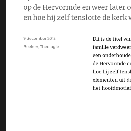
op de Hervormde en weer later 
en hoe hij zelf tenslotte de kerk 
Geplaatst
9 december 2013
Dit is de titel v
op
Categorieën
Boeken
,
Theologie
familie verdween
een onderhouden
de Hervormde en
hoe hij zelf ten
elementen uit de
het hoofdmotief