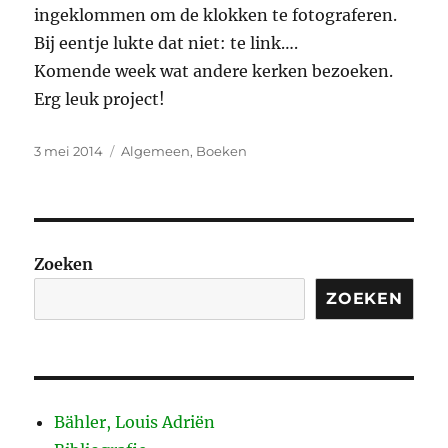
ingeklommen om de klokken te fotograferen.
Bij eentje lukte dat niet: te link….
Komende week wat andere kerken bezoeken.
Erg leuk project!
Geplaatst
Categorieën
3 mei 2014
Algemeen
,
Boeken
op
Zoeken
ZOEKEN
Bähler, Louis Adriën