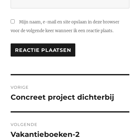
Mijn naam, e-mail en site opslaan in deze browser
voor de volgende keer wanneer ik een reactie plaats.
Bericht
VORIGE
navigatie
Concreet project dichterbij
Vorig
bericht:
VOLGENDE
Vakantieboeken-2
Volgend