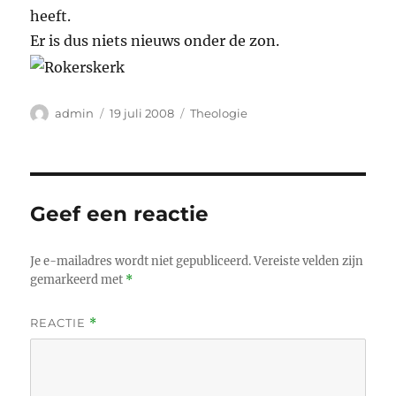
heeft.
Er is dus niets nieuws onder de zon.
Auteur
Geplaatst
Categorieën
admin
19 juli 2008
Theologie
op
Geef een reactie
Je e-mailadres wordt niet gepubliceerd.
Vereiste velden zijn
gemarkeerd met
*
REACTIE
*