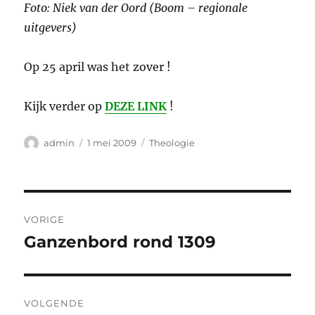
Foto: Niek van der Oord (Boom – regionale
uitgevers)
Op 25 april was het zover !
Kijk verder op
DEZE LINK
!
Auteur
Geplaatst
Categorieën
admin
1 mei 2009
Theologie
op
Bericht
VORIGE
navigatie
Ganzenbord rond 1309
Vorig
bericht:
VOLGENDE