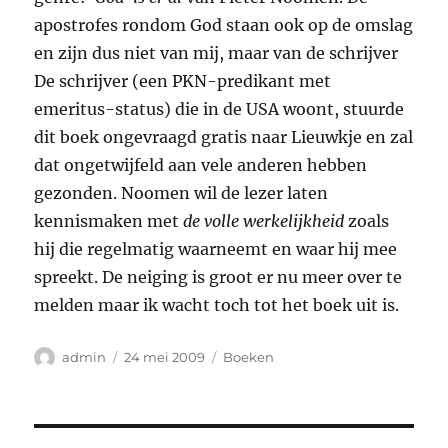
apostrofes rondom God staan ook op de omslag
en zijn dus niet van mij, maar van de schrijver
De schrijver (een PKN-predikant met
emeritus-status) die in de USA woont, stuurde
dit boek ongevraagd gratis naar Lieuwkje en zal
dat ongetwijfeld aan vele anderen hebben
gezonden. Noomen wil de lezer laten
kennismaken met
de volle werkelijkheid
zoals
hij die regelmatig waarneemt en waar hij mee
spreekt. De neiging is groot er nu meer over te
melden maar ik wacht toch tot het boek uit is.
Auteur
Geplaatst
Categorieën
admin
24 mei 2009
Boeken
op