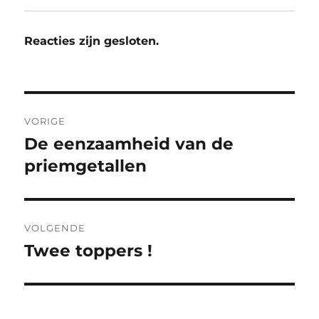
Reacties zijn gesloten.
Bericht
VORIGE
navigatie
De eenzaamheid van de
Vorig
bericht:
priemgetallen
VOLGENDE
Twee toppers !
Volgend
bericht: