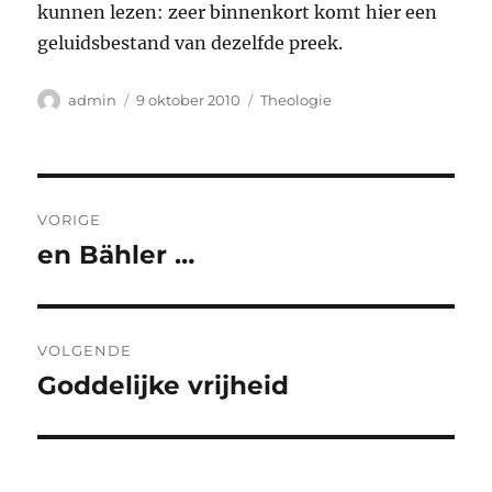
kunnen lezen: zeer binnenkort komt hier een
geluidsbestand van dezelfde preek.
Auteur
Geplaatst
Categorieën
admin
9 oktober 2010
Theologie
op
Bericht
VORIGE
navigatie
en Bähler …
Vorig
bericht:
VOLGENDE
Goddelijke vrijheid
Volgend
bericht: