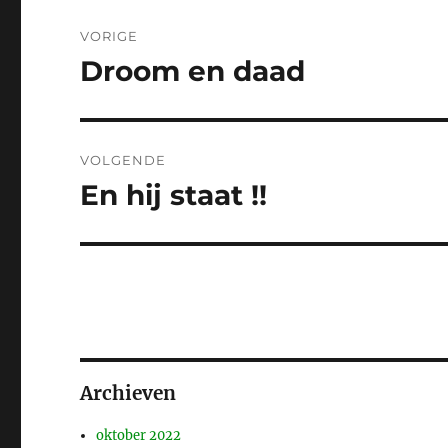
Bericht
VORIGE
navigatie
Droom en daad
Vorig
bericht:
VOLGENDE
En hij staat !!
Volgend
bericht:
Archieven
oktober 2022