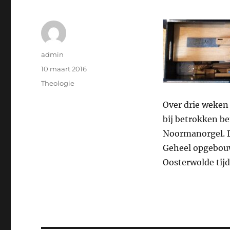
Auteur
admin
Geplaatst
10 maart 2016
op
Categorieën
Theologie
Over drie weken 
bij betrokken be
Noormanorgel. De
Geheel opgebouwd
Oosterwolde tijd